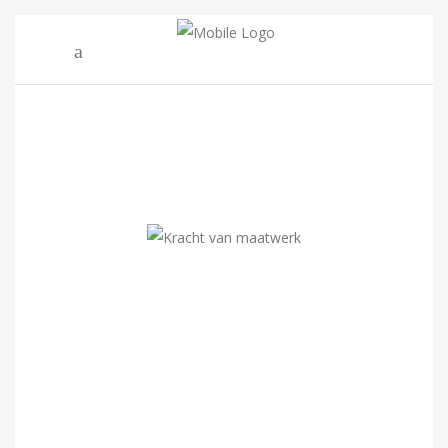
Jouw
ontwerp op
maat